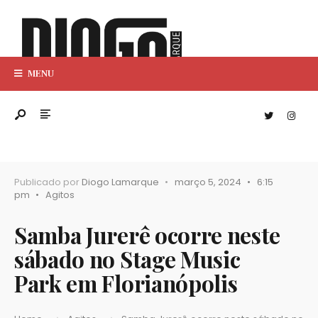
MENU
Publicado por
Diogo Lamarque
•
março 5, 2024
•
6:15
pm
•
Agitos
Samba Jurerê ocorre neste
sábado no Stage Music
Park em Florianópolis